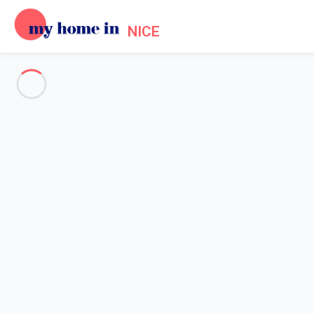
NICE
Nice côte d'Azur
-
Votre recherche
RECHERCHER
Vos filtres
Appliquer
Arrivée