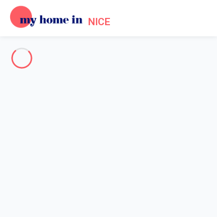
NICE
Nice côte d'Azur
-
Votre recherche
RECHERCHER
Vos filtres
Appliquer
Arrivée