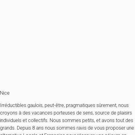
Villeneuve Loubet Plage (06) Le Commodore Port Marina Baie des
Anges Beau 3...
France - Côte d'Azur - Villeneuve-Loubet
4 personnes - 2 chambres - 1 salle de bain
À partir de
121€
/nuit
Ref : 37751
Fermer
Nice
Irréductibles gaulois, peut-être, pragmatiques sûrement, nous
croyons à des vacances porteuses de sens, source de plaisirs
individuels et collectifs. Nous sommes petits, et avons tout des
grands. Depuis 8 ans nous sommes ravis de vous proposer une