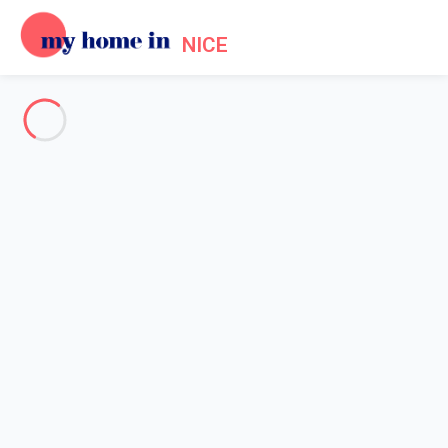
NICE
Voir toutes les photos
Aperçu
Description
Carte
Tarifs et disponibilités
Avis (7)
Accueil
Appartement 1 chambre Villeneuve-loubet
Appartement 1 chambre
Villeneuve-loubet