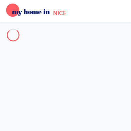
NICE
Nice côte d'Azur
-
Votre recherche
RECHERCHER
Vos filtres
Appliquer
Arrivée