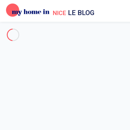
LE BLOG
NICE
Vacances à Nice
Evènements à Nice
Aux environs de Nice
Sortir à Nice
Nice en général
Evènements à Nice
Accueil
Actualités My Home In Nice
Evènements à Nice
Les festivités à Nice