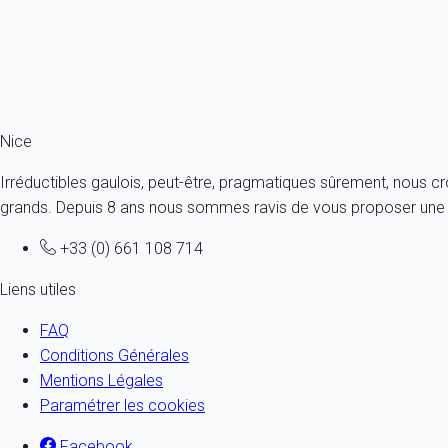
Où sortir le soir à Nice ?
Skier à proximité de Nice : Isola 2000 et Auron
Le quartier du Vieux Nice
Les festivités à Nice
Nice
Irréductibles gaulois, peut-être, pragmatiques sûrement, nous c
grands. Depuis 8 ans nous sommes ravis de vous proposer une al
+33 (0) 661 108 714
Liens utiles
FAQ
Conditions Générales
Mentions Légales
Paramétrer les cookies
Facebook