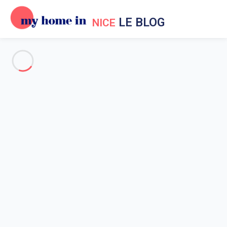
LE BLOG
NICE
Vacances à Nice
Evènements à Nice
Aux environs de Nice
Sortir à Nice
Nice en général
Vous avez rêvé étant jeune à la
barre d’un optimiste… ☺
Renouez avec les souvenirs de
votre enfance ! Le Monaco