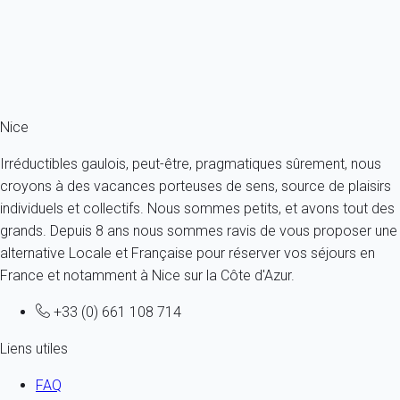
Où sortir le soir à Nice ?
Skier à proximité de Nice : Isola 2000 et Auron
Le quartier du Vieux Nice
Les festivités à Nice
Nice
Irréductibles gaulois, peut-être, pragmatiques sûrement, nous
croyons à des vacances porteuses de sens, source de plaisirs
individuels et collectifs. Nous sommes petits, et avons tout des
grands. Depuis 8 ans nous sommes ravis de vous proposer une
alternative Locale et Française pour réserver vos séjours en
France et notamment à Nice sur la Côte d'Azur.
+33 (0) 661 108 714
Liens utiles
FAQ