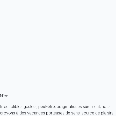
À partir de
173€
/nuit
Ref : 27882
Previous
Next
Charme
Appartement Villefranche-sur-mer
France - Côte d'Azur - Villefranche-sur-Mer
4 personnes - 1 salle de bain
À partir de
157€
/nuit
Ref : 14941
Fermer
Nice
Irréductibles gaulois, peut-être, pragmatiques sûrement, nous
croyons à des vacances porteuses de sens, source de plaisirs