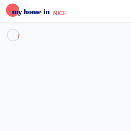
NICE
Voir toutes les photos
Aperçu
Description
Carte
Tarifs et disponibilités
Accueil
Location appartement Villefranche sur mer
Appartement 2 chambres Villefranche-sur-mer
Appartement 2 chambres
Villefranche-sur-mer