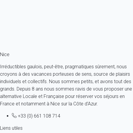
France - Côte d'Azur - Cagnes-sur-Mer
4 personnes - 1 chambre - 1 salle de bain
À partir de
79€
/nuit
Ref : 27625
Fermer
Nice
Irréductibles gaulois, peut-être, pragmatiques sûrement, nous
croyons à des vacances porteuses de sens, source de plaisirs
individuels et collectifs. Nous sommes petits, et avons tout des
grands. Depuis 8 ans nous sommes ravis de vous proposer une
alternative Locale et Française pour réserver vos séjours en
France et notamment à Nice sur la Côte d'Azur.
+33 (0) 661 108 714
Liens utiles