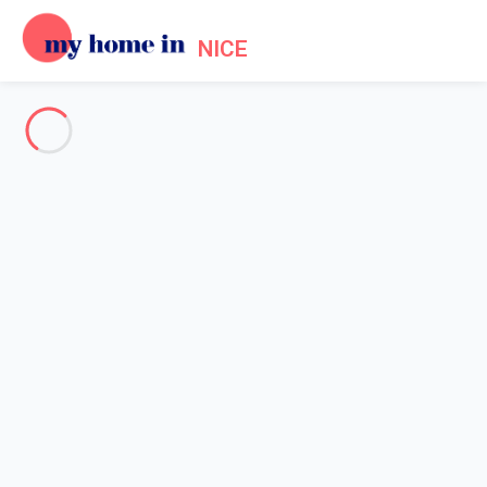
NICE
Voir toutes les photos
Aperçu
Description
Carte
Tarifs et disponibilités
Avis (6)
Accueil
Appartement 1 chambre Cagnes-sur-mer
Appartement 1 chambre
Cagnes-sur-mer