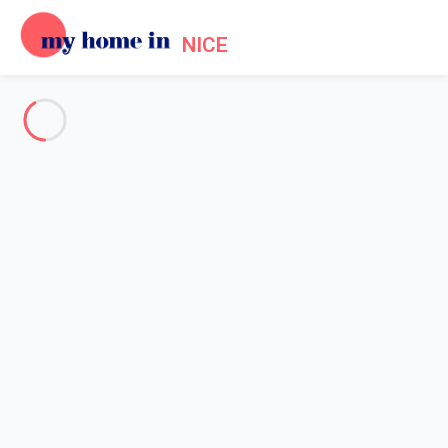
NICE
Voir toutes les photos
Aperçu
Description
Carte
Tarifs et disponibilités
Accueil
Appartement 3 chambres Antibes
Appartement 3 chambres
Antibes