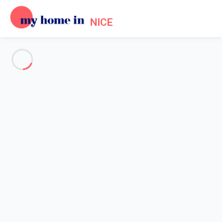
NICE
Voir toutes les photos
Aperçu
Description
Carte
Tarifs et disponibilités
Avis (3)
Accueil
Location Promenade des Anglais Nice
Maison 4 chambres Nice
Maison 4 chambres Nice