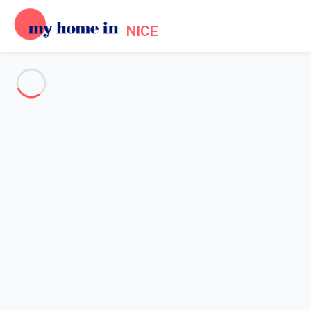
NICE
Voir toutes les photos
Aperçu
Description
Carte
Tarifs et disponibilités
Avis (4)
Accueil
Location Promenade des Anglais Nice
Maison 3 chambres Nice
Maison 3 chambres Nice