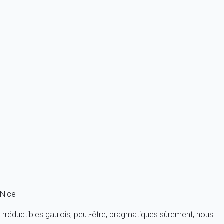
À partir de
1 146€
/nuit
Ref : 16608
Previous
Next
Classique
Maison 4 chambres Nice
France - Côte d'Azur - Nice
8 personnes - 4 chambres - 3 salles de bain
À partir de
785€
/nuit
Ref : 64051
Fermer
Nice
Irréductibles gaulois, peut-être, pragmatiques sûrement, nous