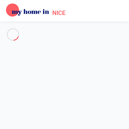
NICE
Voir toutes les photos
Aperçu
Description
Carte
Tarifs et disponibilités
Accueil
Location Promenade des Anglais Nice
Appartement Nice
Appartement Nice
Studio lumineux • Vieux-Nice à pied