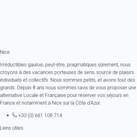
France - Côte d'Azur - Nice
4 personnes - 2 chambres - 1 salle de bain
À partir de
168€
/nuit
Ref : 81113
Fermer
Nice
Irréductibles gaulois, peut-être, pragmatiques sûrement, nous
croyons à des vacances porteuses de sens, source de plaisirs
individuels et collectifs. Nous sommes petits, et avons tout des
grands. Depuis 8 ans nous sommes ravis de vous proposer une
alternative Locale et Française pour réserver vos séjours en
France et notamment à Nice sur la Côte d'Azur.
+33 (0) 661 108 714
Liens utiles