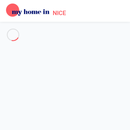
NICE
Voir toutes les photos
Aperçu
Description
Carte
Tarifs et disponibilités
Accueil
Location Promenade des Anglais Nice
Appartement 3 chambres Nice
Appartement 3 chambres Nice
Hébergement proposé par
Lola
- Membre du réseau de