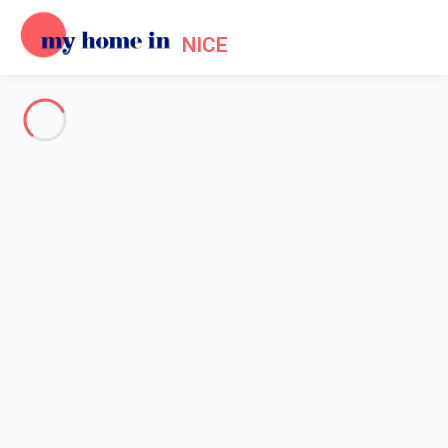
NICE
Voir toutes les photos
Aperçu
Description
Carte
Tarifs et disponibilités
Accueil
Location Promenade des Anglais Nice
Appartement 2 chambres Nice
Appartement 2 chambres Nice
Appartement Mamabaldi – Élégance,