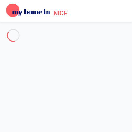
NICE
Voir toutes les photos
Aperçu
Description
Carte
Tarifs et disponibilités
Accueil
Location Promenade des Anglais Nice
Appartement 2 chambres Nice
Appartement 2 chambres Nice
Hébergement proposé par
Sarah
- Membre du réseau de