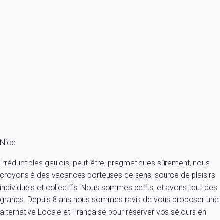
Appartement à la décoration contemporaine avec terrasse à 5mn des
plages -...
France - Côte d'Azur - Nice
6 personnes - 2 chambres - 2 salles de bain
À partir de
133€
/nuit
Ref : 33785
Fermer
Nice
Irréductibles gaulois, peut-être, pragmatiques sûrement, nous
croyons à des vacances porteuses de sens, source de plaisirs
individuels et collectifs. Nous sommes petits, et avons tout des
grands. Depuis 8 ans nous sommes ravis de vous proposer une
alternative Locale et Française pour réserver vos séjours en