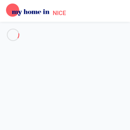
NICE
Voir toutes les photos
Aperçu
Description
Carte
Tarifs et disponibilités
Accueil
Location Promenade des Anglais Nice
Appartement 1 chambre Nice
Appartement 1 chambre Nice
Hébergement proposé par
Lola
- Membre du réseau de