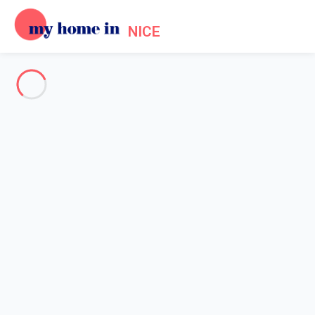
NICE
Voir toutes les photos
Aperçu
Description
Carte
Tarifs et disponibilités
Accueil
Location Promenade des Anglais Nice
Appartement 2 chambres Nice
Appartement 2 chambres Nice
CC OT Maison de la Poissonnerie - Old