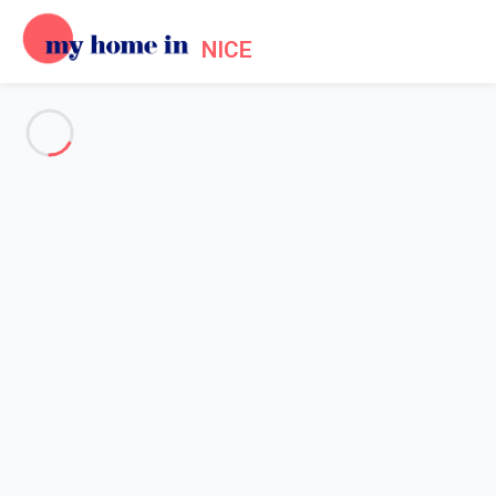
NICE
Voir toutes les photos
Aperçu
Description
Carte
Tarifs et disponibilités
Avis (11)
Accueil
Location Promenade des Anglais Nice
Appartement 3 chambres Nice
Appartement 3 chambres Nice