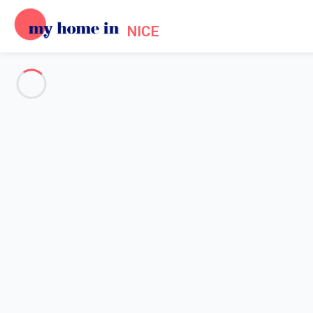
NICE
Voir toutes les photos
Aperçu
Description
Carte
Tarifs et disponibilités
Avis (16)
Accueil
Location Promenade des Anglais Nice
Appartement 2 chambres Nice
Appartement 2 chambres Nice