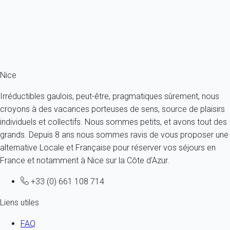
5 personnes - 3 chambres - 1 salle de bain
À partir de
196€
/nuit
Ref : 54702
Fermer
Nice
Irréductibles gaulois, peut-être, pragmatiques sûrement, nous
croyons à des vacances porteuses de sens, source de plaisirs
individuels et collectifs. Nous sommes petits, et avons tout des
grands. Depuis 8 ans nous sommes ravis de vous proposer une
alternative Locale et Française pour réserver vos séjours en
France et notamment à Nice sur la Côte d'Azur.
+33 (0) 661 108 714
Liens utiles
FAQ