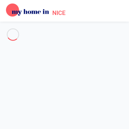
NICE
Voir toutes les photos
Aperçu
Description
Carte
Tarifs et disponibilités
Avis (4)
Accueil
Location Promenade des Anglais Nice
Appartement Nice
Appartement Nice