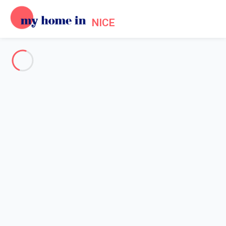
NICE
Voir toutes les photos
Aperçu
Description
Carte
Tarifs et disponibilités
Avis (5)
Accueil
Location Promenade des Anglais Nice
Appartement 1 chambre Nice
Appartement 1 chambre Nice