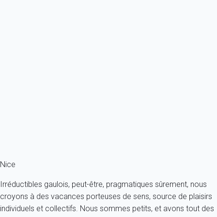
Previous
Next
Classique
A deux pas des plages.
France - Côte d'Azur - Nice
2 personnes - 1 chambre - 1 salle de bain
À partir de
114€
/nuit
Ref : 26767
Fermer
Nice
Irréductibles gaulois, peut-être, pragmatiques sûrement, nous
croyons à des vacances porteuses de sens, source de plaisirs
individuels et collectifs. Nous sommes petits, et avons tout des