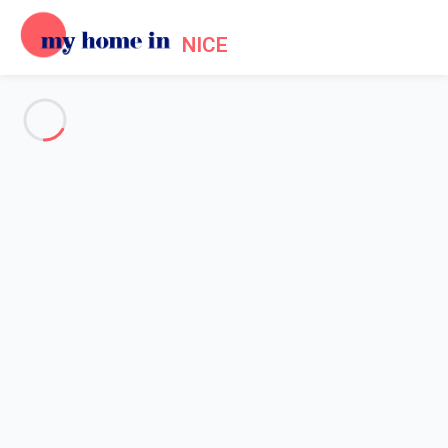
NICE
Voir toutes les photos
Aperçu
Description
Carte
Tarifs et disponibilités
Avis (6)
Accueil
Appartement 1 chambre Antibes
Appartement 1 chambre
Antibes