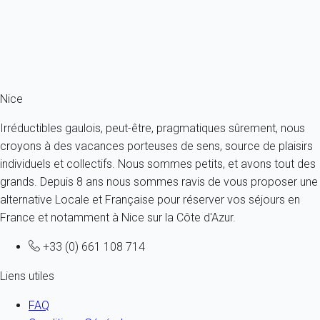
4 personnes - 1 chambre - 1 salle de bain
À partir de
73€
/nuit
Ref : 86113
Fermer
Nice
Irréductibles gaulois, peut-être, pragmatiques sûrement, nous
croyons à des vacances porteuses de sens, source de plaisirs
individuels et collectifs. Nous sommes petits, et avons tout des
grands. Depuis 8 ans nous sommes ravis de vous proposer une
alternative Locale et Française pour réserver vos séjours en
France et notamment à Nice sur la Côte d'Azur.
+33 (0) 661 108 714
Liens utiles
FAQ