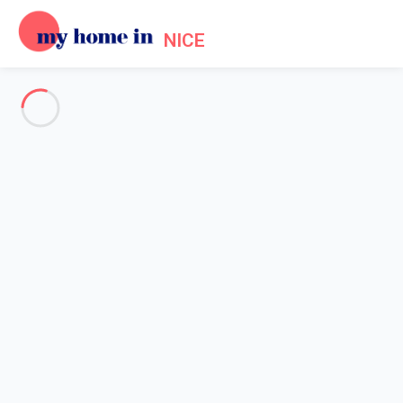
NICE
Garanties locataires
Accueil
Conditions annulation - Garanties Locataire
Vous sont exposées ci-après les conditions et modalités de
mise en oeuvre des garanties My Home In Nice annulation et
interruption de séjour.
L'équipe My Home In Nice ainsi que celle de notre partenaire
garant sont à votre disposition afin de vous apporter les
précisions dont vous pourriez avoir besoin.
Garanties locataires - conditions