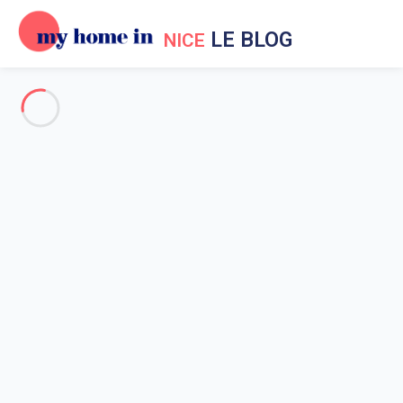
LE BLOG
NICE
Vacances à Nice
Evènements à Nice
Aux environs de Nice
Sortir à Nice
Nice en général
Les lieux incontournables de
Nice
Accueil
Actualités My Home In Nice
Vacances à Nice