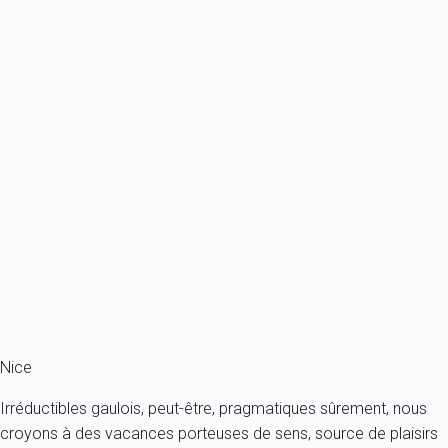
Aujourd’hui encore, elle demeure une propriété du Kremlin.
Voilà, nous espérons que cette liste a pu vous donner un
aperçu sur les
lieux incontournables
à
Nice
. Nous vous
laissons découvrir le reste et vous souhaite de passer un
excellent séjour dans cette merveilleuse capitale de la
Côte d’Azur !
Articles Populaires
Où sortir le soir à Nice ?
Skier à proximité de Nice : Isola 2000 et Auron
Le quartier du Vieux Nice
Les festivités à Nice
Nice
Irréductibles gaulois, peut-être, pragmatiques sûrement, nous
croyons à des vacances porteuses de sens, source de plaisirs