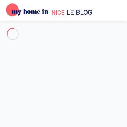
LE BLOG
NICE
Vacances à Nice
Evènements à Nice
Aux environs de Nice
Sortir à Nice
Nice en général
Musée Matisse de Nice,
espace culturel incontournable
à faire au cours de votre
location sur la Côte d’azur !